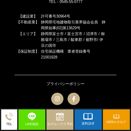
TEL：0545-55-0777
【建設業】
許可番号30964号
【不動産業】
静岡県宅地建物取引業界協会会員 静
岡県知事(02)第13629号
【エリア】
静岡県富士市 / 富士宮市 / 沼津市 / 御
殿場市 / 三島市 / 駿東郡 / 裾野市/ 伊
豆の国市
【保証制度】
住宅保証機構 業者登録番号
21001928
プライバシーポリシー
Copyright 2022.
富士市・富士宮市で高性能の注文住宅なら
アリアンス
All Rights Reserved.
WEBカタログ
資料請求
LINE相談
モデルハウス予約
TEL