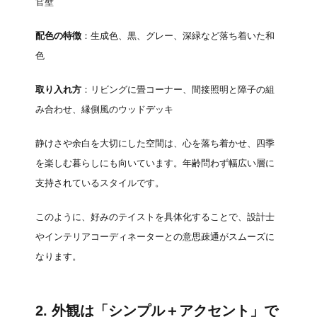
官壁
配色の特徴
：生成色、黒、グレー、深緑など落ち着いた和
色
取り入れ方
：リビングに畳コーナー、間接照明と障子の組
み合わせ、縁側風のウッドデッキ
静けさや余白を大切にした空間は、心を落ち着かせ、四季
を楽しむ暮らしにも向いています。年齢問わず幅広い層に
支持されているスタイルです。
このように、好みのテイストを具体化することで、設計士
やインテリアコーディネーターとの意思疎通がスムーズに
なります。
2. 外観は「シンプル＋アクセント」で