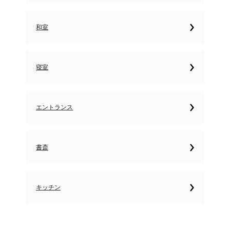
和室
寝室
エントランス
書斎
キッチン