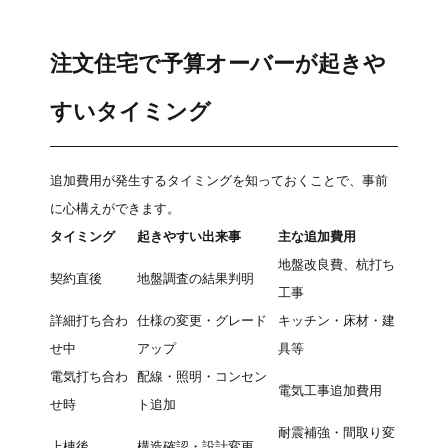
注文住宅で予算オーバーが起きや
すいタイミング
追加費用が発生するタイミングを知っておくことで、事前
に心構えができます。
タイミング
起きやすい出来事
主な追加費用
地盤改良費、杭打ち
契約直後
地盤調査の結果判明
工事
詳細打ち合わ
仕様の変更・グレード
キッチン・床材・建
せ中
アップ
具等
電気打ち合わ
配線・照明・コンセン
電気工事追加費用
せ時
ト追加
耐震補強・間取り変
上棟後
構造確認・設計変更