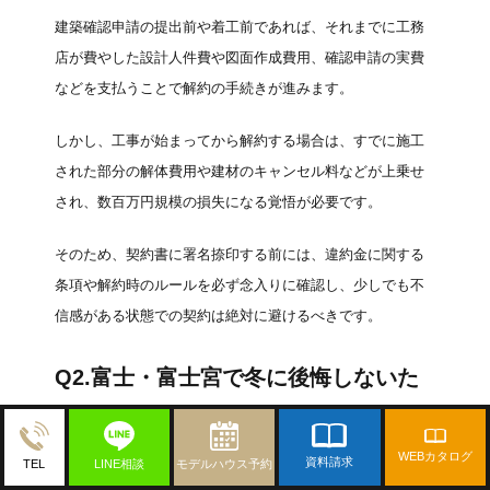
建築確認申請の提出前や着工前であれば、それまでに工務
店が費やした設計人件費や図面作成費用、確認申請の実費
などを支払うことで解約の手続きが進みます。
しかし、工事が始まってから解約する場合は、すでに施工
された部分の解体費用や建材のキャンセル料などが上乗せ
され、数百万円規模の損失になる覚悟が必要です。
そのため、契約書に署名捺印する前には、違約金に関する
条項や解約時のルールを必ず念入りに確認し、少しでも不
信感がある状態での契約は絶対に避けるべきです。
Q2.富士・富士宮で冬に後悔しないた
めの具体的な断熱基準は？
WEBカタログ
資料請求
LINE相談
モデルハウス予約
TEL