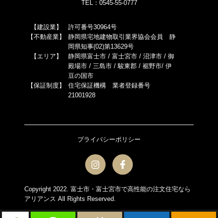
TEL：0545-55-0777
【建設業】
許可番号30964号
【不動産業】
静岡県宅地建物取引業界協会会員 静
岡県知事(02)第13629号
【エリア】
静岡県富士市 / 富士宮市 / 沼津市 / 御
殿場市 / 三島市 / 駿東郡 / 裾野市/ 伊
豆の国市
【保証制度】
住宅保証機構 業者登録番号
21001928
プライバシーポリシー
Copyright 2022.
富士市・富士宮市で高性能の注文住宅なら
アリアンス
All Rights Reserved.