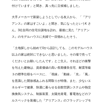
付けています」と聞き、真っ先に立候補しました。
大手メーカーで新築しようとしている友人から、「『アリ
アンス』の家はすごいよ」と聞き、気になったというK さ
ん。3社合同の住宅分譲地を訪れ、最後に見た『アリアン
ス』のモデルハウスに夫婦で一目惚れしたそう。
「土地探しから始めて0から設計しても、このモデルハウス
以上の家は絶対にできないと思いました。その場で売って
くださいとお願いしたんです」とご主人。それほどの衝撃
を与えた建物は、資産価値の高い長期優良住宅、耐震等級
３の標準仕様をベースに、「視線」「動線」「光」「風」
を意識した開放感あふれる間取りが特徴。また、少ないエ
ネルギーで健康、快適に暮らせる全館空調システムや熱交
換換気システム、制振装置、太陽光発電、蓄電池などのフ
ルスペックを装備した『アリアンス』のフラッグシップモ