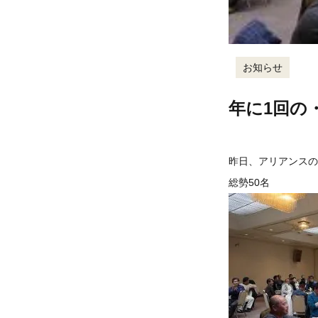
お知らせ
年に1回の
昨日、アリアンスの
総勢50名