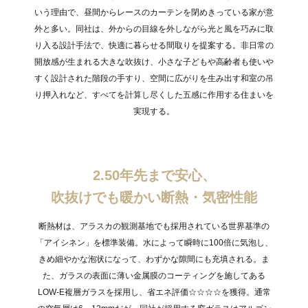
いう理由で、昼間からレースのカーテンを閉めきっている家が意
外と多い。同社は、外からの目線を外しながら光と風を巧みに取
り入る設計手法で、快適に暮らせる間取りを提案する。非日常の
開放感が生まれる大きな吹抜け、小さな子どもや高齢者も使いや
すく設計された階段の手すり、空間に広がりを生み出す和室の吊
り押入れなど、すべてを計算し尽くした五感に作用する住まいを
実現する。
2.50年先まで安心、
吹抜けでも暖かい断熱・気密性能
断熱材は、アラスカの観測基地でも採用されている世界基準の
「アイシネン」を標準装備。水によって瞬時に100倍に気泡し、
きめ細やかな泡状になって、わずかな隙間にも充填される。ま
た、ガラスの表面に薄い金属膜のコーティングを施してある
LOW-E複層ガラスを採用し、省エネ評価☆☆☆☆を獲得。通常