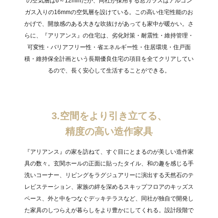
の空気層は6～12mmだが、同社が採用する窓ガラスはアルゴン
ガス入りの16mmの空気層を設けている。この高い住宅性能のお
かげで、開放感のある大きな吹抜けがあっても家中が暖かい。さ
らに、『アリアンス』の住宅は、劣化対策・耐震性・維持管理・
可変性・バリアフリー性・省エネルギー性・住居環境・住戸面
積・維持保全計画という長期優良住宅の項目を全てクリアしてい
るので、長く安心して生活することができる。
3.空間をより引き立てる、
精度の高い造作家具
『アリアンス』の家を訪ねて、すぐ目にとまるのが美しい造作家
具の数々。玄関ホールの正面に貼ったタイル、和の趣を感じる手
洗いコーナー、リビングをラグジュアリーに演出する天然石のテ
レビステーション、家族の絆を深めるスキップフロアのキッズス
ペース、外と中をつなぐデッキテラスなど、同社が独自で開発し
た家具のしつらえが暮らしをより豊かにしてくれる。設計段階で