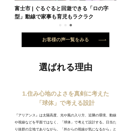
する。
富士市
ぐるぐると回遊できる「ロの字
富士
型」動線で家事も育児もラクラク
常の
お客様の声一覧をみる
選ばれる理由
1.住み心地のよさを真剣に考えた
「球体」で考える設計
『アリアンス』は太陽高度、光や風の入り方、近隣の環境、動線
や視線などを平面ではなく、「球体」で考えて設計する。日当た
り抜群の立地でありながら、「外からの視線が気になるから」と