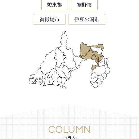
駿東郡
裾野市
御殿場市
伊豆の国市
コラム