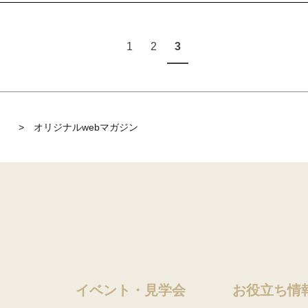
1
2
3
】
>
オリジナルwebマガジン
イベント・見学会
お役立ち情