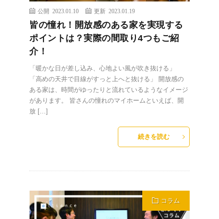
公開 2023.01.10
更新 2023.01.19
皆の憧れ！開放感のある家を実現する
ポイントは？実際の間取り4つもご紹
介！
「暖かな日が差し込み、心地よい風が吹き抜ける」
「高めの天井で目線がすっと上へと抜ける」 開放感の
ある家は、時間がゆったりと流れているようなイメージ
があります。 皆さんの憧れのマイホームといえば、開
放 […]
続きを読む
コラム